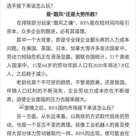
选手接下来该怎么玩？
频
比
是“跟风”还是大势所趋？
在排除部分玩家“跟风之嫌”，RPA能在短时间内吸引
赛
资本、众多企业的跟进，必有其道理。
其中一个大背景，即是令全球企业都头疼的人力成本
问题。在美国、英国、日本、加拿大等许多发达国家中，
劳动力短缺危机正在逐渐显露。据联合国统计，51个高收
入国家中，15至64岁的劳动年龄人口在2020年将达7.8亿
人，之后趋于减少。
老龄化是个不可逆的趋势，不管是欧美，还是我国，
伴随人口红利的不断消失，企业劳动力成本亦在不断增
高，迫使企业面临的压力也越来越大。
另一方面，从长远来看，以高效的方式取代低效的劳
动，也是一个亘古不变的真理。就像工业机器人的普及使
得大部分体力劳动被取代一样，RPA的出现，很可能会在