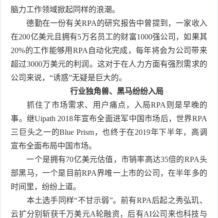
脑力工作领域掀起同样的浪潮。
德勤在一份有关RPA的研究报告中曾提到，一家收入
在200亿美元且拥有5万名员工的财富1000强公司，如果其
20%的工作能够用RPA自动化完成，每年将会为公司带来
超过3000万美元的利润。这对于在人力方面有强烈需求的
公司来说，“诱惑”无疑是巨大的。
行业独角兽、黑马纷纷入局
抓住了市场需求、用户痛点，入局RPA则是早晚的
事。继Uipath 2018年宣布全面进军中国市场后，世界RPA
三巨头之一的Blue Prism，也终于在2019年下半年，高调
宣布全面布局中国市场。
一个是拥有70亿美元估值，市销率高达35倍的RPA头
部黑马，一个是目前RPA界唯一上市的公司，在半年多的
时间里，纷纷上道。
本土选手同样“不甘示弱”。前有RPA后起之秀弘玑、
云扩分别斩获千万美元A轮融资，后有AI公司来也科技与