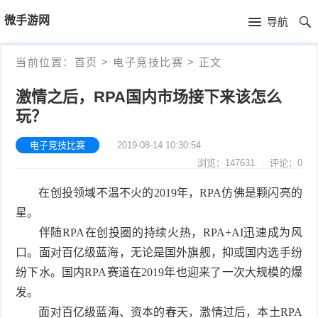
首
微手游网
导航
页
首
当前位置：
首页
>
电子竞技比赛
>
正文
页
游
激情之后，RPA国内市场接下来该怎么
玩？
戏
手
新
电子竞技比赛
2019-08-14 10:30:54
机
手
浏览：147631
评论：0
闻
游
机
手
在创投领域不温不火的2019年，RPA仿佛是颗闪亮的
戏
游
机
电
星。
伴随RPA在创投圈的持续火热，RPA+AI迅速成为风
推
戏
游
子
留
口。面对百亿级蓝海，无论是国外旗舰，抑或国内选手纷
纷下水。国内RPA赛道在2019年也迎来了一次大规模的爆
荐
评
戏
竞
言
发。
测
视
技
本
面对百亿级蓝海、资本的春天，激情过后，本土RPA