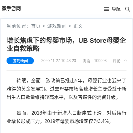
首
微手游网
导航
页
首
当前位置：
首页
>
游戏新闻
>
正文
页
游
增长焦虑下的母婴市场，UB Store母婴企
业自救策略
戏
手
新
游戏新闻
2020-11-27 10:43:23
浏览：109996
评论：0
机
手
闻
游
机
手
转眼，全面二孩政策已推出5年，母婴行业也迎来了
戏
游
机
电
难得的黄金发展期。过去母婴市场高速增长主要受益于新
出生人口数量维持较高水平，以及普遍性的消费升级。
推
戏
游
子
留
然而，2018年由于新增人口断崖式下滑，对后续行
荐
评
戏
竞
言
业增长形成压力。2019年母婴市场增速仅为3.4%。
测
视
技
本