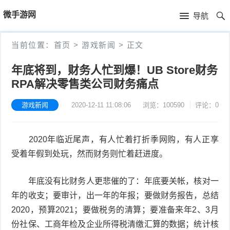
首
微手游网
导航
页
首
当前位置：
首页
>
游戏新闻
>
正文
页
游
年底将到，财务人忙到爆！UB Store财务
RPA解决零售类公司财务痛点
戏
手
新
游戏新闻
2020-12-11 11:08:06
浏览：100590
评论：0
机
手
闻
游
机
手
2020年临近尾声，有人忙着打折季网购，有人正享
戏
游
机
电
受着年假到处玩，然而财务则忙着赶进度。
推
戏
游
子
留
年底没有比财务人更悲催的了：年底要关帐，核对一
年的收支；要审计，出一年的年报；要做财务报告，总结
荐
评
戏
竞
言
2020，预算2021；要做税务的清算；要准备来年2、3月
测
视
技
本
份社保、工商年检及企业所得税清缴汇算的数据；统计核